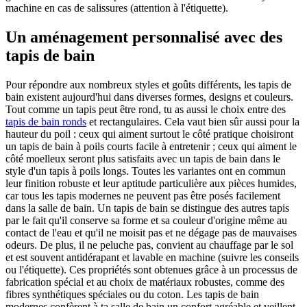
machine en cas de salissures (attention à l'étiquette).
Un aménagement personnalisé avec des
tapis de bain
Pour répondre aux nombreux styles et goûts différents, les tapis de
bain existent aujourd'hui dans diverses formes, designs et couleurs.
Tout comme un tapis peut être rond, tu as aussi le choix entre des
tapis de bain ronds
et rectangulaires. Cela vaut bien sûr aussi pour la
hauteur du poil : ceux qui aiment surtout le côté pratique choisiront
un tapis de bain à poils courts facile à entretenir ; ceux qui aiment le
côté moelleux seront plus satisfaits avec un tapis de bain dans le
style d'un tapis à poils longs. Toutes les variantes ont en commun
leur finition robuste et leur aptitude particulière aux pièces humides,
car tous les tapis modernes ne peuvent pas être posés facilement
dans la salle de bain. Un tapis de bain se distingue des autres tapis
par le fait qu'il conserve sa forme et sa couleur d'origine même au
contact de l'eau et qu'il ne moisit pas et ne dégage pas de mauvaises
odeurs. De plus, il ne peluche pas, convient au chauffage par le sol
et est souvent antidérapant et lavable en machine (suivre les conseils
ou l'étiquette). Ces propriétés sont obtenues grâce à un processus de
fabrication spécial et au choix de matériaux robustes, comme des
fibres synthétiques spéciales ou du coton. Les tapis de bain
modernes confèrent à ta salle de bain un confort agréable et veillent