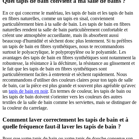
Quel tapis de bain convient à ma salle de bains ?
En ce qui concerne le matériau, les tapis de bain et les tapis de bain
en fibres naturelles, comme un tapis en sisal, conviennent
particulièrement bien à ta salle de bain. Les tapis de bain en fibres
naturelles rendent ta salle de bain particulièrement confortable et
créent une atmosphère accueillante, mais ils absorbent aussi
beaucoup d'humidité et sèchent donc plus lentement. Si tu préfères
un tapis de bain en fibres synthétiques, nous te recommandons
surtout le polyacrylique, le polypropylène ou le polyamide. Les
avantages des tapis de bain en fibres synthétiques sont notamment la
robustesse, la résistance à la déchirure, la résistance au glissement et
le fait que les tapis de bain en fibres synthétiques sont
particulièrement faciles à entretenir et sèchent rapidement. Nous
recommandons d'utiliser des couleurs claires pour ton tapis de salle
de bain, car la pièce est plus grande et souvent plus agréable qu'avec
un
tapis de bain en noir
. En termes de couleur, les tapis de bain ou
les tapis de bain doivent s'orienter vers les couleurs des autres
textiles de la salle de bain comme les serviettes, mais se distinguer de
la couleur du carrelage.
Comment laver correctement les tapis de bain et à
quelle fréquence faut-il laver les tapis de bain ?
Pour que votre tapis de bain ou votre tapis de douche conserve son