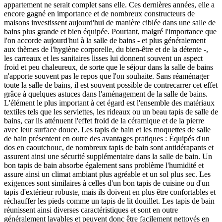
appartement ne serait complet sans elle. Ces dernières années, elle a
encore gagné en importance et de nombreux constructeurs de
maisons investissent aujourd'hui de manière ciblée dans une salle de
bains plus grande et bien équipée. Pourtant, malgré l'importance que
l'on accorde aujourd'hui à la salle de bains - et plus généralement
aux thèmes de l'hygiène corporelle, du bien-être et de la détente -,
les carreaux et les sanitaires lisses lui donnent souvent un aspect
froid et peu chaleureux, de sorte que le séjour dans la salle de bains
n'apporte souvent pas le repos que l'on souhaite. Sans réaménager
toute la salle de bains, il est souvent possible de contrecarrer cet effet
grâce à quelques astuces dans l'aménagement de la salle de bains.
L'élément le plus important à cet égard est l'ensemble des matériaux
textiles tels que les serviettes, les rideaux ou un beau tapis de salle de
bains, car ils atténuent l'effet froid de la céramique et de la pierre
avec leur surface douce. Les tapis de bain et les moquettes de salle
de bain présentent en outre des avantages pratiques : Équipés d'un
dos en caoutchouc, de nombreux tapis de bain sont antidérapants et
assurent ainsi une sécurité supplémentaire dans la salle de bain. Un
bon tapis de bain absorbe également sans problème l'humidité et
assure ainsi un climat ambiant plus agréable et un sol plus sec. Les
exigences sont similaires à celles d'un bon tapis de cuisine ou d'un
tapis d'extérieur robuste, mais ils doivent en plus être confortables et
réchauffer les pieds comme un tapis de lit douillet. Les tapis de bain
réunissent ainsi diverses caractéristiques et sont en outre
généralement lavables et peuvent donc être facilement nettoyés en