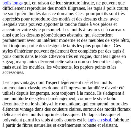
poils longs
qui, en raison de leur structure hirsute, ne peuvent que
difficilement reproduire des motifs filigranes, les tapis à poils courts
ne sont guère limités dans ce domaine. C'est pourquoi ils sont très
appréciés pour reproduire des motifs et des dessins chics, avec
lesquels vous pouvez apporter la touche finale à vos pièces et
accentuer votre style personnel. Les motifs à rayures et à carreaux
ainsi que les dessins géométriques abstraits, qui s'accordent
parfaitement avec un intérieur moderne et des meubles de style rétro,
font toujours partie des designs de tapis les plus populaires. Ces
styles d'intérieur peuvent également être complétés par des tapis à
poils courts dans le look Chevron très en vogue, dont les lignes en
zigzag marquantes décorent cette saison non seulement les tapis,
mais aussi les meubles, les vêtements, les papiers peints et les
accessoires.
Les tapis vintage, dont l'aspect légèrement usé et les motifs
ornementaux classiques donnent l'impression familière d'avoir été
utilisés depuis longtemps, sont toujours à la mode. Ils s'adaptent à
une multitude de styles d'aménagement, comme le style boho
décontracté ou le shabby-chic romantique, qui comprend, outre des
éléments vintage dans des couleurs claires, surtout des motifs floraux
délicats et des motifs imprimés classiques. Un tapis classique et
polyvalent parmi les tapis à poils courts est le
tapis en sisal
, fabriqué
à partir de fibres naturelles et extrêmement robuste et résistant.