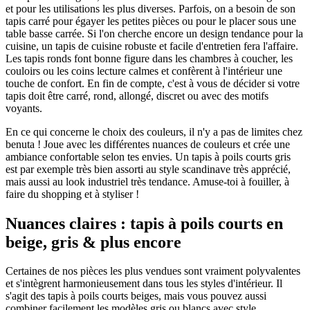
et pour les utilisations les plus diverses. Parfois, on a besoin de son
tapis carré pour égayer les petites pièces ou pour le placer sous une
table basse carrée. Si l'on cherche encore un design tendance pour la
cuisine, un tapis de cuisine robuste et facile d'entretien fera l'affaire.
Les tapis ronds font bonne figure dans les chambres à coucher, les
couloirs ou les coins lecture calmes et confèrent à l'intérieur une
touche de confort. En fin de compte, c'est à vous de décider si votre
tapis doit être carré, rond, allongé, discret ou avec des motifs
voyants.
En ce qui concerne le choix des couleurs, il n'y a pas de limites chez
benuta ! Joue avec les différentes nuances de couleurs et crée une
ambiance confortable selon tes envies. Un tapis à poils courts gris
est par exemple très bien assorti au style scandinave très apprécié,
mais aussi au look industriel très tendance. Amuse-toi à fouiller, à
faire du shopping et à styliser !
Nuances claires : tapis à poils courts en
beige, gris & plus encore
Certaines de nos pièces les plus vendues sont vraiment polyvalentes
et s'intègrent harmonieusement dans tous les styles d'intérieur. Il
s'agit des tapis à poils courts beiges, mais vous pouvez aussi
combiner facilement les modèles gris ou blancs avec style.