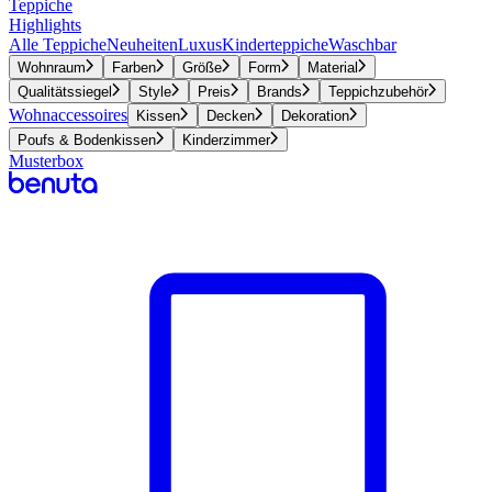
Teppiche
Highlights
Alle Teppiche
Neuheiten
Luxus
Kinderteppiche
Waschbar
Wohnraum
Farben
Größe
Form
Material
Qualitätssiegel
Style
Preis
Brands
Teppichzubehör
Wohnaccessoires
Kissen
Decken
Dekoration
Poufs & Bodenkissen
Kinderzimmer
Musterbox