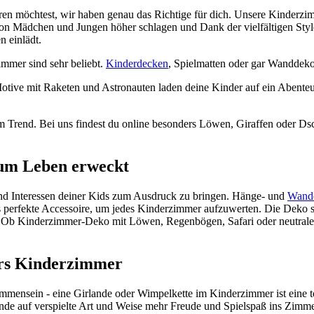
n möchtest, wir haben genau das Richtige für dich. Unsere Kinderzimm
on Mädchen und Jungen höher schlagen und Dank der vielfältigen Style
n einlädt.
mmer sind sehr beliebt.
Kinderdecken
, Spielmatten oder gar Wanddek
ive mit Raketen und Astronauten laden deine Kinder auf ein Abenteuer
ll im Trend. Bei uns findest du online besonders Löwen, Giraffen oder
um Leben erweckt
nd Interessen deiner Kids zum Ausdruck zu bringen. Hänge- und
Wandd
erfekte Accessoire, um jedes Kinderzimmer aufzuwerten. Die Deko sch
t. Ob Kinderzimmer-Deko mit Löwen, Regenbögen, Safari oder neutraler
ürs Kinderzimmer
mmensein - eine Girlande oder Wimpelkette im Kinderzimmer ist eine t
ande auf verspielte Art und Weise mehr Freude und Spielspaß ins Zimm