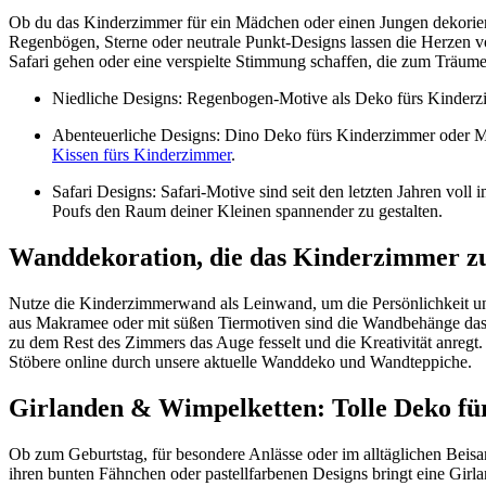
Ob du das Kinderzimmer für ein Mädchen oder einen Jungen dekoriere
Regenbögen, Sterne oder neutrale Punkt-Designs lassen die Herzen v
Safari gehen oder eine verspielte Stimmung schaffen, die zum Träume
Niedliche Designs: Regenbogen-Motive als Deko fürs Kinderzi
Abenteuerliche Designs: Dino Deko fürs Kinderzimmer oder Mot
Kissen fürs Kinderzimmer
.
Safari Designs: Safari-Motive sind seit den letzten Jahren vo
Poufs den Raum deiner Kleinen spannender zu gestalten.
Wanddekoration, die das Kinderzimmer z
Nutze die Kinderzimmerwand als Leinwand, um die Persönlichkeit u
aus Makramee oder mit süßen Tiermotiven sind die Wandbehänge das p
zu dem Rest des Zimmers das Auge fesselt und die Kreativität anreg
Stöbere online durch unsere aktuelle Wanddeko und Wandteppiche.
Girlanden & Wimpelketten: Tolle Deko f
Ob zum Geburtstag, für besondere Anlässe oder im alltäglichen Beisa
ihren bunten Fähnchen oder pastellfarbenen Designs bringt eine Girl