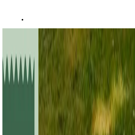
% Sale
0
Produkte
Ansehen
Sortieren
0
/
0
Ergebnisse