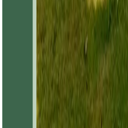
Alle Pure Teppiche
Teppiche für jeden Lifestyle
Sofort ab Lager lieferbar
Hohe Qualität & günstige Preise
Deine Zufriedenheit ist uns wichtig
Gratisversand
So macht Einkaufen Spaß
60 Tage Rückgaberecht