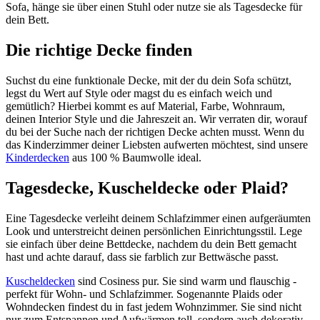
Sofa, hänge sie über einen Stuhl oder nutze sie als Tagesdecke für
dein Bett.
Die richtige Decke finden
Suchst du eine funktionale Decke, mit der du dein Sofa schützt,
legst du Wert auf Style oder magst du es einfach weich und
gemütlich? Hierbei kommt es auf Material, Farbe, Wohnraum,
deinen Interior Style und die Jahreszeit an. Wir verraten dir, worauf
du bei der Suche nach der richtigen Decke achten musst. Wenn du
das Kinderzimmer deiner Liebsten aufwerten möchtest, sind unsere
Kinderdecken
aus 100 % Baumwolle ideal.
Tagesdecke, Kuscheldecke oder Plaid?
Eine Tagesdecke verleiht deinem Schlafzimmer einen aufgeräumten
Look und unterstreicht deinen persönlichen Einrichtungsstil. Lege
sie einfach über deine Bettdecke, nachdem du dein Bett gemacht
hast und achte darauf, dass sie farblich zur Bettwäsche passt.
Kuscheldecken
sind Cosiness pur. Sie sind warm und flauschig -
perfekt für Wohn- und Schlafzimmer. Sogenannte Plaids oder
Wohndecken findest du in fast jedem Wohnzimmer. Sie sind nicht
nur zum Entspannen und Aufwärmen toll, sondern auch dekorativ