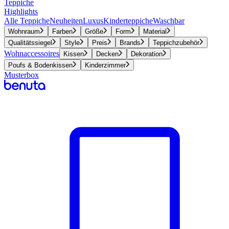
Teppiche
Highlights
Alle Teppiche
Neuheiten
Luxus
Kinderteppiche
Waschbar
Wohnraum
Farben
Größe
Form
Material
Qualitätssiegel
Style
Preis
Brands
Teppichzubehör
Wohnaccessoires
Kissen
Decken
Dekoration
Poufs & Bodenkissen
Kinderzimmer
Musterbox