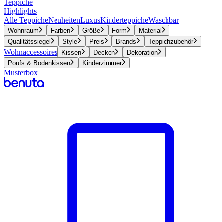
Teppiche
Highlights
Alle Teppiche
Neuheiten
Luxus
Kinderteppiche
Waschbar
Wohnraum
Farben
Größe
Form
Material
Qualitätssiegel
Style
Preis
Brands
Teppichzubehör
Wohnaccessoires
Kissen
Decken
Dekoration
Poufs & Bodenkissen
Kinderzimmer
Musterbox