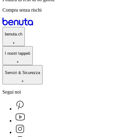
Compra senza rischi
benuta.ch
+
I nostri tappeti
+
Servizi & Sicurezza
+
Segui noi