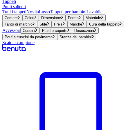
Tappeti
Punti salienti
Tutti i tappeti
Novità
Lusso
Tappeti per bambini
Lavabile
Camere
Colori
Dimensione
Forma
Materiale
Tanto di marchio
Stile
Preis
Marche
Cura della tappeto
Accessori
Cuscini
Plaid e coperte
Decorazioni
Pouf e cuscini da pavimento
Stanza dei bambini
Scatola campione