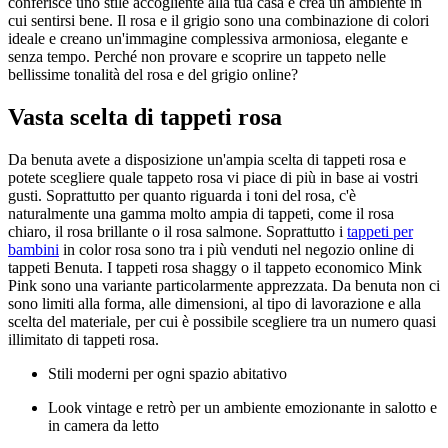
conferisce uno stile accogliente alla tua casa e crea un ambiente in
cui sentirsi bene. Il rosa e il grigio sono una combinazione di colori
ideale e creano un'immagine complessiva armoniosa, elegante e
senza tempo. Perché non provare e scoprire un tappeto nelle
bellissime tonalità del rosa e del grigio online?
Vasta scelta di tappeti rosa
Da benuta avete a disposizione un'ampia scelta di tappeti rosa e
potete scegliere quale tappeto rosa vi piace di più in base ai vostri
gusti. Soprattutto per quanto riguarda i toni del rosa, c'è
naturalmente una gamma molto ampia di tappeti, come il rosa
chiaro, il rosa brillante o il rosa salmone. Soprattutto i
tappeti per
bambini
in color rosa sono tra i più venduti nel negozio online di
tappeti Benuta. I tappeti rosa shaggy o il tappeto economico Mink
Pink sono una variante particolarmente apprezzata. Da benuta non ci
sono limiti alla forma, alle dimensioni, al tipo di lavorazione e alla
scelta del materiale, per cui è possibile scegliere tra un numero quasi
illimitato di tappeti rosa.
Stili moderni per ogni spazio abitativo
Look vintage e retrò per un ambiente emozionante in salotto e
in camera da letto