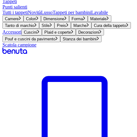
Tappeti
Punti salienti
Tutti i tappeti
Novità
Lusso
Tappeti per bambini
Lavabile
Camere
Colori
Dimensione
Forma
Materiale
Tanto di marchio
Stile
Preis
Marche
Cura della tappeto
Accessori
Cuscini
Plaid e coperte
Decorazioni
Pouf e cuscini da pavimento
Stanza dei bambini
Scatola campione