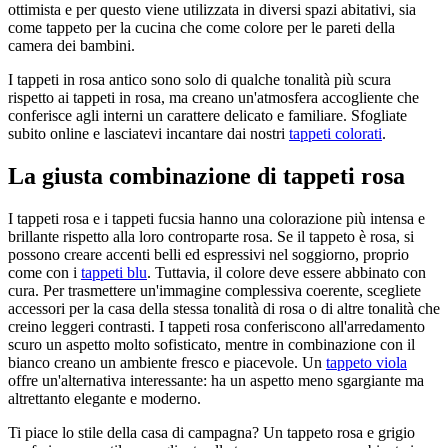
ottimista e per questo viene utilizzata in diversi spazi abitativi, sia
come tappeto per la cucina che come colore per le pareti della
camera dei bambini.
I tappeti in rosa antico sono solo di qualche tonalità più scura
rispetto ai tappeti in rosa, ma creano un'atmosfera accogliente che
conferisce agli interni un carattere delicato e familiare. Sfogliate
subito online e lasciatevi incantare dai nostri
tappeti colorati
.
La giusta combinazione di tappeti rosa
I tappeti rosa e i tappeti fucsia hanno una colorazione più intensa e
brillante rispetto alla loro controparte rosa. Se il tappeto è rosa, si
possono creare accenti belli ed espressivi nel soggiorno, proprio
come con i
tappeti blu
. Tuttavia, il colore deve essere abbinato con
cura. Per trasmettere un'immagine complessiva coerente, scegliete
accessori per la casa della stessa tonalità di rosa o di altre tonalità che
creino leggeri contrasti. I tappeti rosa conferiscono all'arredamento
scuro un aspetto molto sofisticato, mentre in combinazione con il
bianco creano un ambiente fresco e piacevole. Un
tappeto viola
offre un'alternativa interessante: ha un aspetto meno sgargiante ma
altrettanto elegante e moderno.
Ti piace lo stile della casa di campagna? Un tappeto rosa e grigio