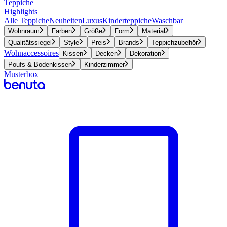
Teppiche
Highlights
Alle Teppiche
Neuheiten
Luxus
Kinderteppiche
Waschbar
Wohnraum
Farben
Größe
Form
Material
Qualitätssiegel
Style
Preis
Brands
Teppichzubehör
Wohnaccessoires
Kissen
Decken
Dekoration
Poufs & Bodenkissen
Kinderzimmer
Musterbox