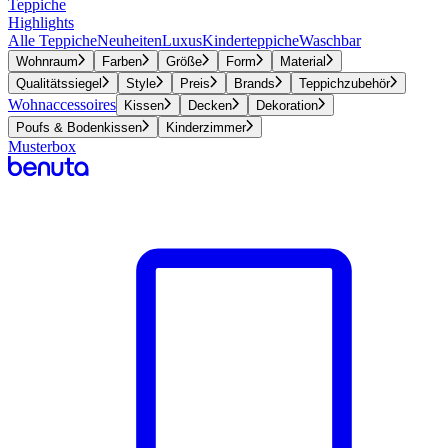
Teppiche
Highlights
Alle Teppiche
Neuheiten
Luxus
Kinderteppiche
Waschbar
Wohnraum
Farben
Größe
Form
Material
Qualitätssiegel
Style
Preis
Brands
Teppichzubehör
Wohnaccessoires
Kissen
Decken
Dekoration
Poufs & Bodenkissen
Kinderzimmer
Musterbox