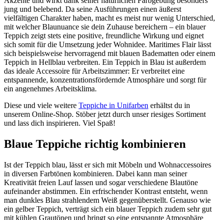
Akzente und wirkt dank seiner natürlichen Farbgebung besonders
jung und belebend. Da seine Ausführungen einen äußerst
vielfältigen Charakter haben, macht es meist nur wenig Unterschied,
mit welcher Blaunuance sie dein Zuhause bereichern – ein blauer
Teppich zeigt stets eine positive, freundliche Wirkung und eignet
sich somit für die Umsetzung jeder Wohnidee. Maritimes Flair lässt
sich beispielsweise hervorragend mit blauen Badematten oder einem
Teppich in Hellblau verbreiten. Ein Teppich in Blau ist außerdem
das ideale Accessoire für Arbeitszimmer: Er verbreitet eine
entspannende, konzentrationsfördernde Atmosphäre und sorgt für
ein angenehmes Arbeitsklima.
Diese und viele weitere
Teppiche in Unifarben
erhältst du in
unserem Online-Shop. Stöber jetzt durch unser riesiges Sortiment
und lass dich inspirieren. Viel Spaß!
Blaue Teppiche richtig kombinieren
Ist der Teppich blau, lässt er sich mit Möbeln und Wohnaccessoires
in diversen Farbtönen kombinieren. Dabei kann man seiner
Kreativität freien Lauf lassen und sogar verschiedene Blautöne
aufeinander abstimmen. Ein erfrischender Kontrast entsteht, wenn
man dunkles Blau strahlendem Weiß gegenüberstellt. Genauso wie
ein gelber Teppich, verträgt sich ein blauer Teppich zudem sehr gut
mit kühlen Grautönen und bringt so eine entspannte Atmosphäre